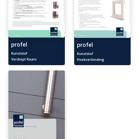
profel
profel
Kunststof
Kunststof
Verdiept Raam
Hoekverbinding