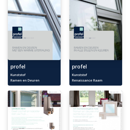
profel
profel
Kunststof
Kunststof
Ramen en Deuren
Renaissance Raam