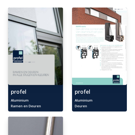
profel
profel
Aluminium
Aluminium
Ramen en Deuren
Deuren